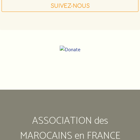
SUIVEZ-NOUS
Notre
adresse
:
Association
ASSOCIATION des
des
marocains
en
MAROCAINS en FRANCE
France