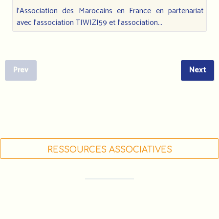
l'Association des Marocains en France en partenariat
avec l'association TIWIZI59 et l'association...
Prev
Next
RESSOURCES ASSOCIATIVES
FORMATIONS DES ACTEUR•RICE•S
ASSOCIATIF•VE•S (LIGUE DE L'ENSEIGNEMENT)
FDVA : LES APPELS À PROJETS 2023
FAIRE UN DON À L'AMF