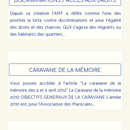
Rue
DISCRIMINATIONS / ACCÈS AUX DROITS
Édouard
Depuis sa création l'AMF a défini comme l’une des
Vaillant
93
priorités la lutte contre discriminations et pour l'égalité
200
des droits et des chances. Qu'il s'agisse des migrants ou
Saint-
des habitants des quartiers...
Denis
CARAVANE DE LA MÉMOIRE
Vous pouvez accéder à l'article "La caravane de la
mémoire des 4 et 5 avril 2012" La Caravane de la mémoire
2010 OBJECTIFS GENERAUX DE LA CARAVANE L’année
2010 est, pour l’Association des Marocains...