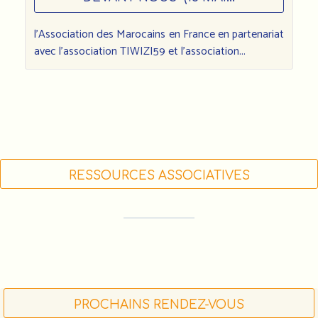
l'Association des Marocains en France en partenariat
avec l'association TIWIZI59 et l'association...
RESSOURCES ASSOCIATIVES
FORMATIONS DES ACTEUR•RICE•S
ASSOCIATIF•VE•S (LIGUE DE L'ENSEIGNEMENT)
FDVA : LES APPELS À PROJETS 2023
FAIRE UN DON À L'AMF
PROCHAINS RENDEZ-VOUS