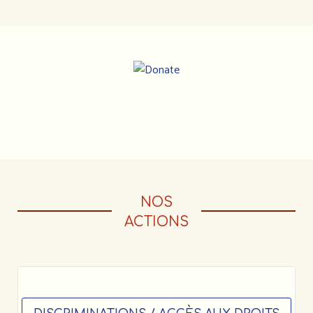
Notre
adresse
:
NOS
Association
des
ACTIONS
marocains
en
France
11