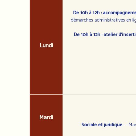
De 10h à 12h : accompagnem
démarches administratives en lig
De 10h à 12h : atelier d'inser
Lundi
Mardi
Sociale et juridique
: - Mar