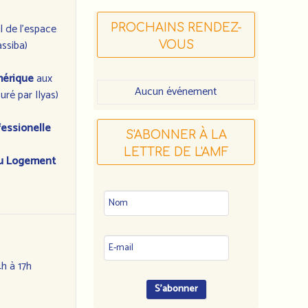
l de l'espace
PROCHAINS RENDEZ-
assiba)
VOUS
mérique
aux
Aucun événement
ré par Ilyas)
ofessionelle
S'ABONNER À LA
LETTRE DE L'AMF
au Logement
4h à 17h