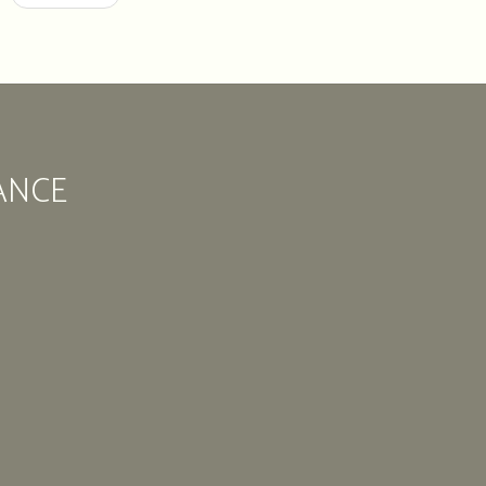
des
marocains
en
France
11
Rue
ANCE
Édouard
Vaillant
93
200
Saint-
Denis