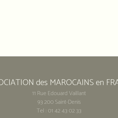
OCIATION des MAROCAINS en FR
11 Rue Edouard Vaillant
93 200 Saint-Denis
Tel : 01 42 43 02 33