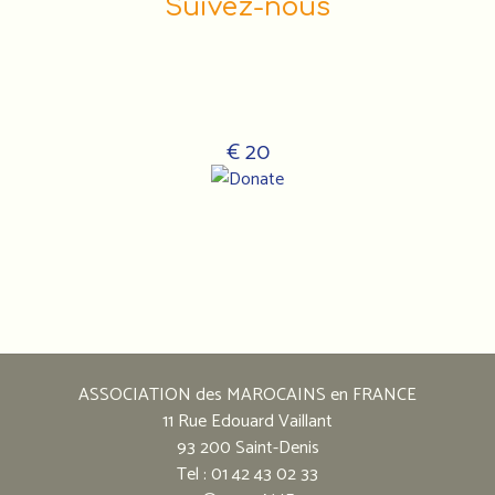
Suivez-nous
€ 20
Notre
adresse
:
ASSOCIATION des MAROCAINS en FRANCE
Association
11 Rue Edouard Vaillant
des
93 200 Saint-Denis
marocains
Tel : 01 42 43 02 33
en