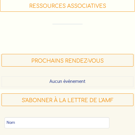
RESSOURCES ASSOCIATIVES
FORMATIONS DES ACTEUR•RICE•S
ASSOCIATIF•VE•S (LIGUE DE L'ENSEIGNEMENT)
FDVA : LES APPELS À PROJETS 2023
FAIRE UN DON À L'AMF
PROCHAINS RENDEZ-VOUS
Aucun événement
S'ABONNER À LA LETTRE DE L'AMF