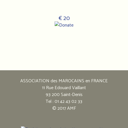
€ 20
Notre
adresse
:
ASSOCIATION des MAROCAINS en FRANCE
Association
11 Rue Edouard Vaillant
des
93 200 Saint-Denis
marocains
Tel : 01 42 43 02 33
en
© 2017 AMF
France
11