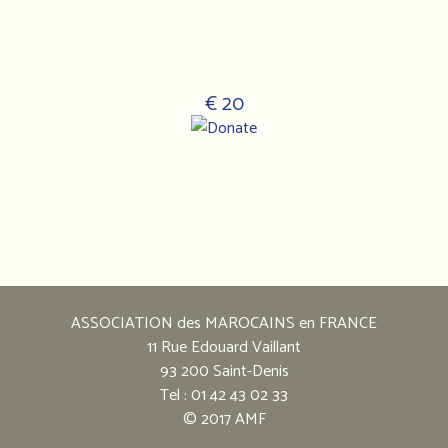
€ 20
Notre
adresse
:
ASSOCIATION des MAROCAINS en FRANCE
Association
11 Rue Edouard Vaillant
des
93 200 Saint-Denis
marocains
Tel : 01 42 43 02 33
en
© 2017 AMF
France