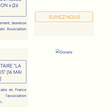
ON » (26
SUIVEZ-NOUS
ement, Jeunesse
uin) Association
AIRE "LA
" (16 MAI
)
Notre
adresse
cains en France
:
l'association
...
Association