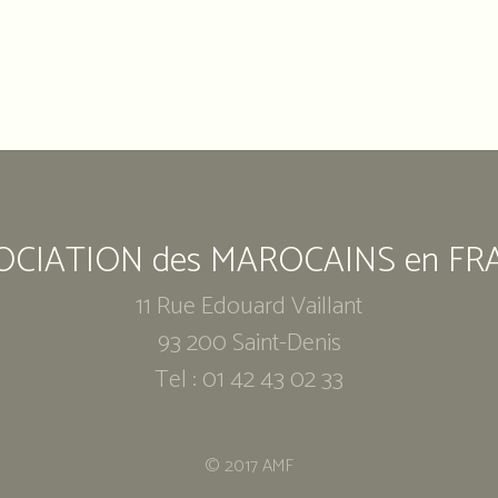
OCIATION des MAROCAINS en FR
11 Rue Edouard Vaillant
93 200 Saint-Denis
Tel : 01 42 43 02 33
© 2017 AMF