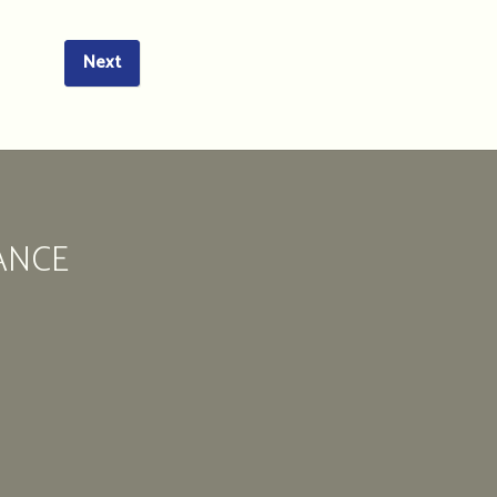
des
marocains
en
Next
France
11
Rue
Édouard
Vaillant
ANCE
93
200
Saint-
Denis