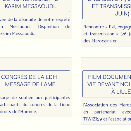
KARIM MESSAOUDI.
ET TRANSMISSI
JUIN)
rivée de la dépouille de notre regrété
im Messaoudi. Disparition de
Rencontre « Exil, engag
lkrim Messaoudi,...
et transmission » (26 j
des Marocains en...
CONGRÈS DE LA LDH :
FILM DOCUMENT
MESSAGE DE L'AMF
VIE DEVANT NOUS
À LILLE
sage de soutien aux participantes
articipants du congrès de la Ligue
l'Association des Maro
droits de l’Homme,...
en partenariat avec 
TIWIZI59 et l'association