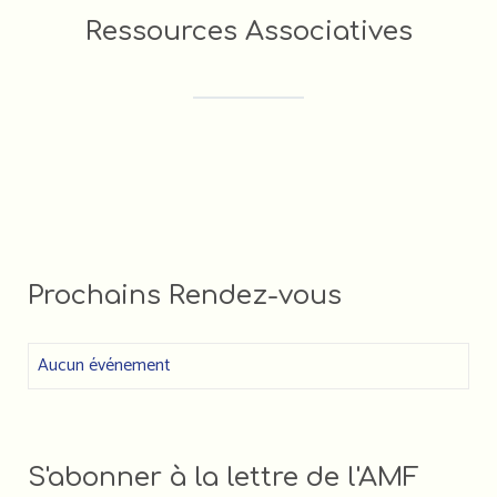
Ressources Associatives
FORMATIONS DES ACTEUR•RICE•S
ASSOCIATIF•VE•S (LIGUE DE
L'ENSEIGNEMENT)
FDVA : LES APPELS À PROJETS 2023
Faire un DON à l'AMF
Prochains Rendez-vous
Aucun événement
S'abonner à la lettre de l'AMF