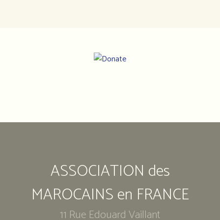
Notre
adresse
:
Association
ASSOCIATION des
des
marocains
en
MAROCAINS en FRANCE
France
11 Rue Edouard Vaillant