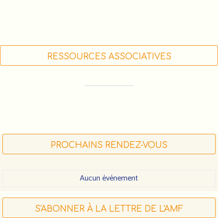
RESSOURCES ASSOCIATIVES
FORMATIONS DES ACTEUR•RICE•S
ASSOCIATIF•VE•S (LIGUE DE L'ENSEIGNEMENT)
FDVA : LES APPELS À PROJETS 2023
FAIRE UN DON À L'AMF
PROCHAINS RENDEZ-VOUS
Aucun événement
S'ABONNER À LA LETTRE DE L'AMF