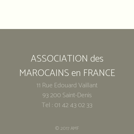
Notre
adresse
:
Association
ASSOCIATION des
des
marocains
en
MAROCAINS en FRANCE
France
11 Rue Edouard Vaillant
11
93 200 Saint-Denis
Rue
Édouard
Tel : 01 42 43 02 33
Vaillant
93
200
© 2017 AMF
Saint-