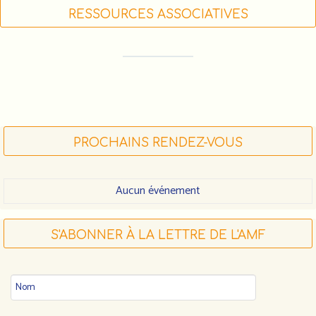
RESSOURCES ASSOCIATIVES
FORMATIONS DES ACTEUR•RICE•S
ASSOCIATIF•VE•S (LIGUE DE L'ENSEIGNEMENT)
FDVA : LES APPELS À PROJETS 2023
FAIRE UN DON À L'AMF
PROCHAINS RENDEZ-VOUS
Aucun événement
S'ABONNER À LA LETTRE DE L'AMF