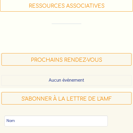
RESSOURCES ASSOCIATIVES
FORMATIONS DES ACTEUR•RICE•S
ASSOCIATIF•VE•S (LIGUE DE L'ENSEIGNEMENT)
FDVA : LES APPELS À PROJETS 2023
FAIRE UN DON À L'AMF
PROCHAINS RENDEZ-VOUS
Aucun événement
S'ABONNER À LA LETTRE DE L'AMF