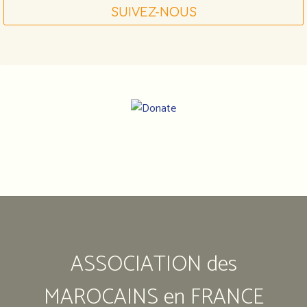
SUIVEZ-NOUS
Notre
adresse
:
Association
ASSOCIATION des
des
marocains
en
MAROCAINS en FRANCE
France