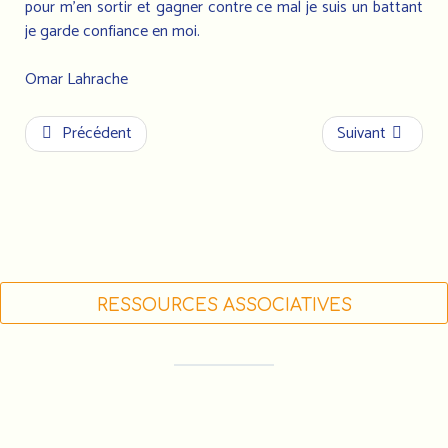
pour m'en sortir et gagner contre ce mal je suis un battant
je garde confiance en moi.
Omar Lahrache
Précédent
Suivant
RESSOURCES ASSOCIATIVES
FORMATIONS DES ACTEUR•RICE•S
ASSOCIATIF•VE•S (LIGUE DE L'ENSEIGNEMENT)
FDVA : LES APPELS À PROJETS 2023
FAIRE UN DON À L'AMF