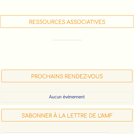
RESSOURCES ASSOCIATIVES
FORMATIONS DES ACTEUR•RICE•S
ASSOCIATIF•VE•S (LIGUE DE L'ENSEIGNEMENT)
FDVA : LES APPELS À PROJETS 2023
FAIRE UN DON À L'AMF
PROCHAINS RENDEZ-VOUS
Aucun événement
S'ABONNER À LA LETTRE DE L'AMF