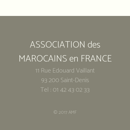
Notre
adresse
:
Association
ASSOCIATION des
des
marocains
en
MAROCAINS en FRANCE
France
11 Rue Edouard Vaillant
11
93 200 Saint-Denis
Rue
Édouard
Tel : 01 42 43 02 33
Vaillant
93
200
© 2017 AMF
Saint-
Denis