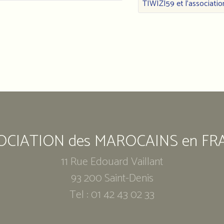
TIWIZI59 et l'association
OCIATION des MAROCAINS en FR
11 Rue Edouard Vaillant
93 200 Saint-Denis
Tel : 01 42 43 02 33