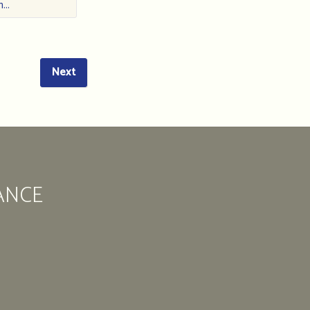
des
...
marocains
en
France
Next
11
Rue
Édouard
Vaillant
93
200
ANCE
Saint-
Denis