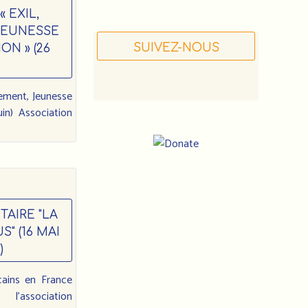
 EXIL,
JEUNESSE
SUIVEZ-NOUS
ON » (26
ement, Jeunesse
uin) Association
AIRE "LA
Notre
" (16 MAI
adresse
)
:
cains en France
Association
l'association