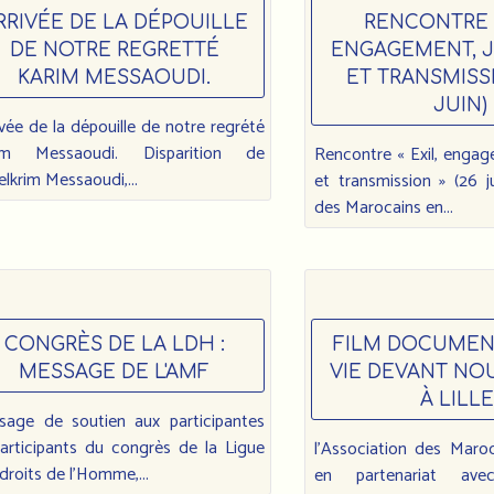
RRIVÉE DE LA DÉPOUILLE
RENCONTRE «
DE NOTRE REGRETTÉ
ENGAGEMENT, 
KARIM MESSAOUDI.
ET TRANSMISSI
JUIN)
rivée de la dépouille de notre regrété
im Messaoudi. Disparition de
Rencontre « Exil, engag
lkrim Messaoudi,...
et transmission » (26 j
des Marocains en...
CONGRÈS DE LA LDH :
FILM DOCUMENT
MESSAGE DE L'AMF
VIE DEVANT NOUS
À LILLE
sage de soutien aux participantes
articipants du congrès de la Ligue
l'Association des Maro
droits de l’Homme,...
en partenariat avec 