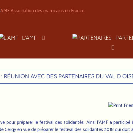
L'AMF
PARTE
 : RÉUNION AVEC DES PARTENAIRES DU VAL D OIS
 pour préparer le festival des solidarités. Ainsi l'AMF a participé 
de Cergy en vue de préparer le festival des solidarités 2018 qui doit a