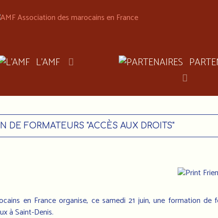
L'AMF
PARTE
N DE FORMATEURS "ACCÈS AUX DROITS"
ocains en France organise, ce samedi 21 juin, une formation de f
ux à Saint-Denis.