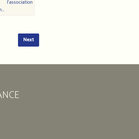
des
l'association
marocains
...
en
France
Next
11
Rue
Édouard
Vaillant
93
200
Saint-
ANCE
Denis