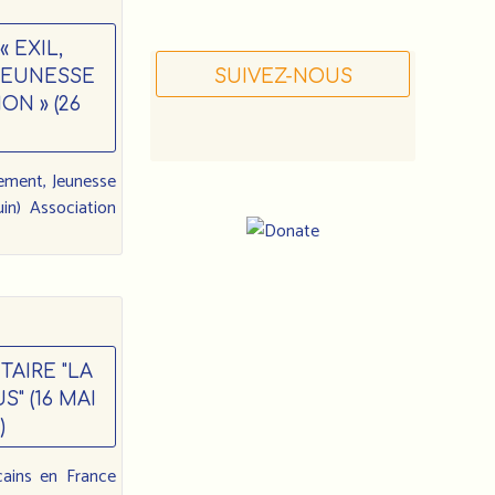
 EXIL,
JEUNESSE
SUIVEZ-NOUS
ON » (26
ement, Jeunesse
uin) Association
Notre
AIRE "LA
adresse
" (16 MAI
:
)
Association
cains en France