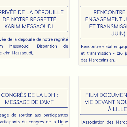
RRIVÉE DE LA DÉPOUILLE
RENCONTRE «
DE NOTRE REGRETTÉ
ENGAGEMENT, 
KARIM MESSAOUDI.
ET TRANSMISSI
JUIN)
rivée de la dépouille de notre regrété
im Messaoudi. Disparition de
Rencontre « Exil, engag
lkrim Messaoudi,...
et transmission » (26 j
des Marocains en...
CONGRÈS DE LA LDH :
FILM DOCUMENT
MESSAGE DE L'AMF
VIE DEVANT NOUS
À LILLE
sage de soutien aux participantes
articipants du congrès de la Ligue
l'Association des Maro